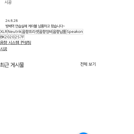
시공
24.8.28
방배역 연습실에 케이블 납품하고 왔습니다~
XLR
Neutrik
음향프리셋
음향장비
음향납품
Speakon
BK2020
2S7F
음향 시스템 컨설팅
시공
전체 보기
최근 게시물