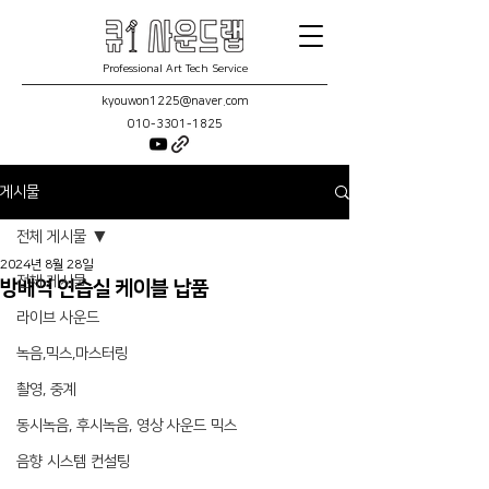
Professional Art Tech Service
kyouwon1225@naver.com
010-3301-1825
게시물
전체 게시물
2024년 8월 28일
전체 게시물
방배역 연습실 케이블 납품
라이브 사운드
녹음,믹스,마스터링
촬영, 중계
동시녹음, 후시녹음, 영상 사운드 믹스
음향 시스템 컨설팅