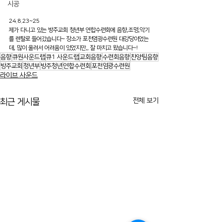
시공
24.8.23~25
제가 다니고 있는 방주교회 청년부 연합수련회에 음향,조명,악기
를 렌탈로 들어갔습니다~ 장소가 포천염광수련원 대강당이었는
데, 많이 울려서 어려움이 있었지만,, 잘 마치고 왔습니다~!
음향
큐원사운드랩
큐1 사운드랩
교회음향
수련회음향
찬양팀음향
방주교회
청년부
방주청년
연합수련회
포천염광수련원
라이브 사운드
전체 보기
최근 게시물