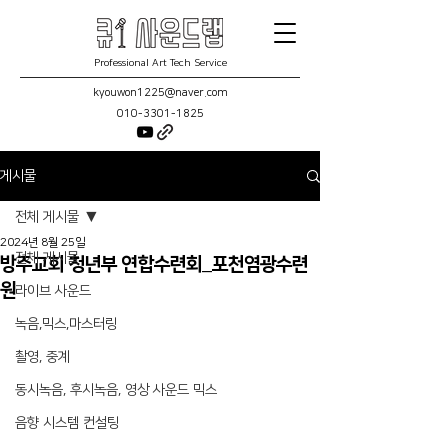
Professional Art Tech Service
kyouwon1225@naver.com
010-3301-1825
게시물
전체 게시물
2024년 8월 25일
전체 게시물
방주교회 청년부 연합수련회_포천염광수련
원
라이브 사운드
녹음,믹스,마스터링
촬영, 중계
동시녹음, 후시녹음, 영상 사운드 믹스
음향 시스템 컨설팅