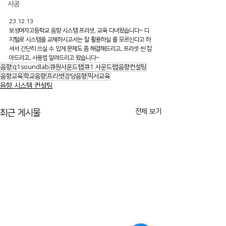
시공
23.12.13
보성여자고등학교 음향 시스템 프리셋, 교육 다녀왔습니다~ 디
지털로 시스템을 교체하시고서는 잘 활용하실 줄 모르신다고 하
셔서 간단히 쓰실 수 있게 문제도 좀 해결해드리고, 프리셋 씬 잡
아드리고, 사용법 알려드리고 왔습니다~
음향
q1soundlab
큐원사운드랩
큐1 사운드랩
음향컨설팅
음향교육
학교음향
프리셋
강당음향
믹서교육
음향 시스템 컨설팅
전체 보기
최근 게시물