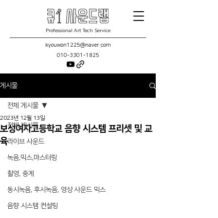
Professional Art Tech Service
kyouwon1225@naver.com
010-3301-1825
게시물
전체 게시물
2023년 12월 13일
전체 게시물
보성여자고등학교 음향 시스템 프리셋 및 교
육
라이브 사운드
녹음,믹스,마스터링
촬영, 중계
동시녹음, 후시녹음, 영상 사운드 믹스
음향 시스템 컨설팅