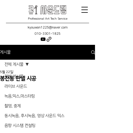
Professional Art Tech Service
kyouwon1225@naver.com
010-3301-1825
게시물
전체 게시물
5월 22일
전체 게시물
봉천동 판넬 시공
라이브 사운드
녹음,믹스,마스터링
촬영, 중계
동시녹음, 후시녹음, 영상 사운드 믹스
음향 시스템 컨설팅