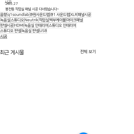
시공
26.5.27
봉천동 작업실 패널 시공 다녀왔습니다~
음향
q1soundlab
큐원사운드랩
큐1 사운드랩
XLR
패널시공
녹음실
스튜디오
Neutrik
작업실
벽부케이블
마이크패널
판넬시공
HDMI
녹음실 인테리어
스튜디오 인테리어
스튜디오 판넬
녹음실 판넬
USB
시공
전체 보기
최근 게시물