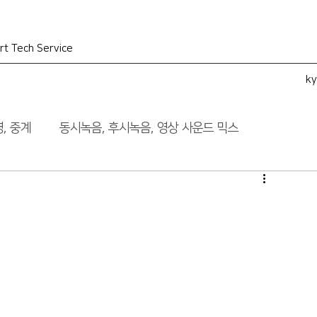
rt Tech Service
k
, 중계
동시녹음, 후시녹음, 영상 사운드 믹스