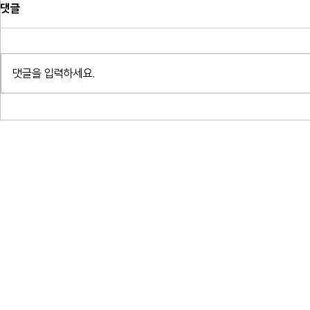
댓글
댓글을 입력하세요.
귀로 읽는 밤 - 알베르 카뮈 결혼,
귀로 읽는 밤
여름 박지형
프란츠 크사