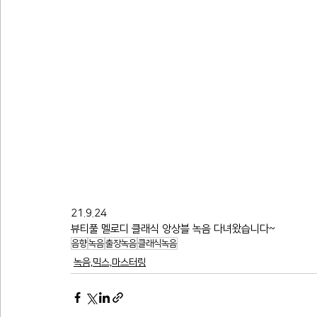
21.9.24
뷰티풀 멜로디 클래식 앙상블 녹음 다녀왔습니다~
음향
녹음
출장녹음
클래식녹음
녹음,믹스,마스터링