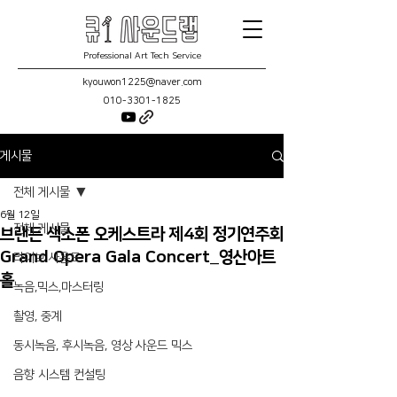
Professional Art Tech Service
kyouwon1225@naver.com
010-3301-1825
게시물
전체 게시물
6월 12일
전체 게시물
브랜든 색소폰 오케스트라 제4회 정기연주회
Grand Opera Gala Concert_영산아트
라이브 사운드
홀
녹음,믹스,마스터링
촬영, 중계
동시녹음, 후시녹음, 영상 사운드 믹스
음향 시스템 컨설팅