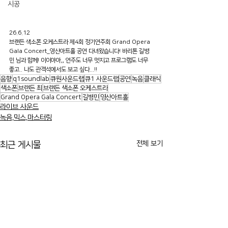
시공
26.6.12
브랜든 색소폰 오케스트라 제4회 정기연주회 Grand Opera 
Gala Concert_영산아트홀 공연 다녀왔습니다! 바리톤 길병
민 님과 함께! 이이야아,, 연주도 너무 멋지고 프로그램도 너무 
좋고.. 나도 관객석에서도 보고 싶다...!!
음향
q1soundlab
큐원사운드랩
큐1 사운드랩
공연
녹음
클래식
색소폰
브랜든 최
브랜든 색소폰 오케스트라
Grand Opera Gala Concert
길병민
영산아트홀
라이브 사운드
녹음,믹스,마스터링
전체 보기
최근 게시물