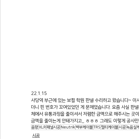
22.1.15
사당역 부근에 있는 보컬 학원 판넬 수리하고 왔습니다~ 
더니 핀 번호가 꼬여있었던 게 문제였습니다. 요즘 사실 판넬
체에서 유통과정을 줄이셔서 저렴한 금액으로 해주시는 곳이
금액을 줄이는게 안돼가지고,, ㅎㅎㅎ 그래도 이렇게 공사만
음향
XLR
패널시공
Neutrik
벽부케이블
TRS
멀티케이블
시공
녹음실
시공