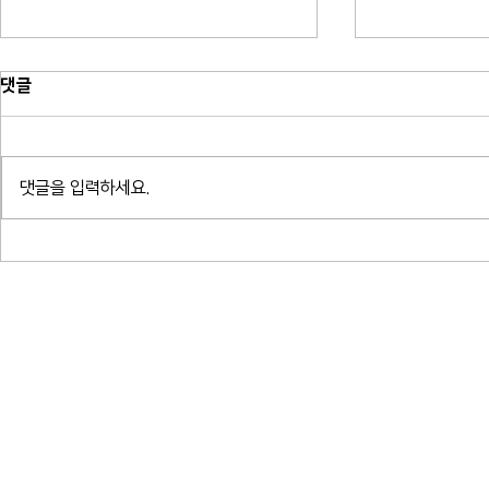
댓글
망원동 패널 
댓글을 입력하세요.
광명 일직동 패널 시공