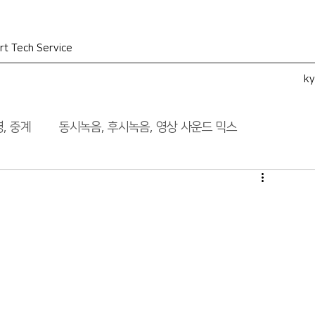
rt Tech Service
k
, 중계
동시녹음, 후시녹음, 영상 사운드 믹스