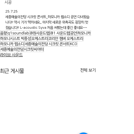
시공
25.7.25
세종예술의전당 시크릿 콘서트_하모니카 랩소디 공연 다녀왔습
니다!! 역시 기가 맥히네요,, 마지막 새로운 위촉곡도 굉장히 멋
졌습니다!! L-acoustic Syva 처음 써봤는데 좋긴 좋네요~~
음향
q1soundlab
큐원사운드랩
큐1 사운드랩
공연
하모니카
하모니시스트 박종성
오케스트라
코리안 챔버 오케스트라
하모니카 랩소디
세종예술의전당 시크릿 콘서트
KCO
세종예술의전당
시크릿씨어터
라이브 사운드
전체 보기
최근 게시물