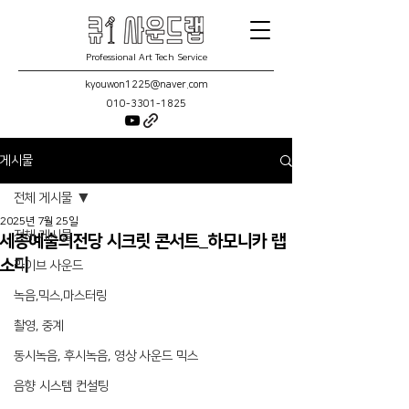
Professional Art Tech Service
kyouwon1225@naver.com
010-3301-1825
게시물
전체 게시물
2025년 7월 25일
전체 게시물
세종예술의전당 시크릿 콘서트_하모니카 랩
소디
라이브 사운드
녹음,믹스,마스터링
촬영, 중계
동시녹음, 후시녹음, 영상 사운드 믹스
음향 시스템 컨설팅