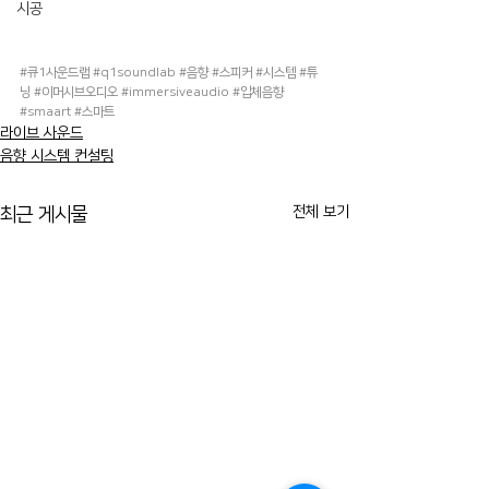
시공
#큐1사운드랩
#q1soundlab
#음향
#스피커
#시스템
#튜
닝
#이머시브오디오
#immersiveaudio
#입체음향
#smaart
#스마트
라이브 사운드
음향 시스템 컨설팅
전체 보기
최근 게시물