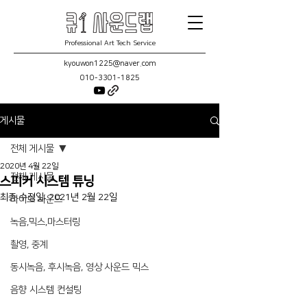
Professional Art Tech Service
kyouwon1225@naver.com
010-3301-1825
게시물
전체 게시물
2020년 4월 22일
전체 게시물
스피커 시스템 튜닝
최종 수정일:
2021년 2월 22일
라이브 사운드
녹음,믹스,마스터링
촬영, 중계
동시녹음, 후시녹음, 영상 사운드 믹스
음향 시스템 컨설팅