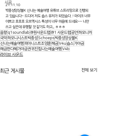
시공
21.11.10
박종성앙상블K 신나는 예술여행 유튜브 스트리밍으로 진행되
고 있습니다~ 드디어 저도 숍스 유저가 되었슴다..! 마이크 너무 
이쁘고 호호호 오프액시스 특성이 너무 마음에 드네요~~ 나만 
쓰고 싶은데 유행할 것 같기도 하고,, ㅎㅎㅎ
음향
q1soundlab
큐원사운드랩
큐1 사운드랩
공연
하모니카
국악
하모니시스트박종성
Schoeps
박종성앙상블K
신나는예술여행
피아니스트조영훈
해금
V4u
숍스
가야금
해금한다혜
가야금권귀진
힘나는예술여행
V4b
라이브 사운드
전체 보기
최근 게시물