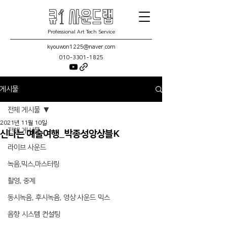
Professional Art Tech Service
kyouwon1225@naver.com
010-3301-1825
게시물
전체 게시물
2021년 11월 10일
전체 게시물
신나는 예술여행_박종성앙상블K
라이브 사운드
녹음,믹스,마스터링
촬영, 중계
동시녹음, 후시녹음, 영상 사운드 믹스
음향 시스템 컨설팅