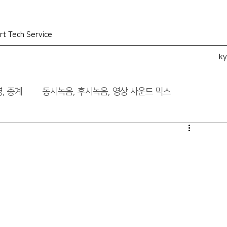
rt Tech Service
k
, 중계
동시녹음, 후시녹음, 영상 사운드 믹스