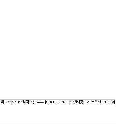
스튜디오
Neutrik
작업실
벽부케이블
마이크패널
판넬시공
TRS
녹음실 인테리어