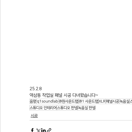
25.2.8
역삼동 작업실 패널 시공 다녀왔습니다~
음향
q1soundlab
큐원사운드랩
큐1 사운드랩
XLR
패널시공
녹음실
스튜디오 인테리어
스튜디오 판넬
녹음실 판넬
시공