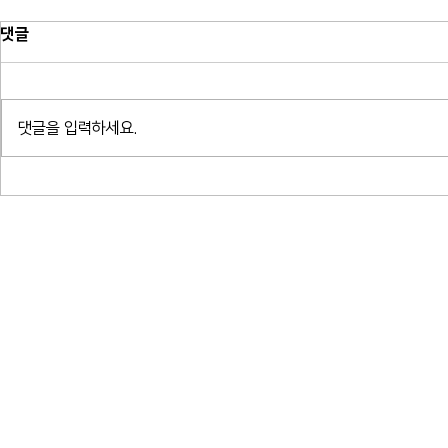
댓글
망원동 패널 
댓글을 입력하세요.
광명 일직동 패널 시공