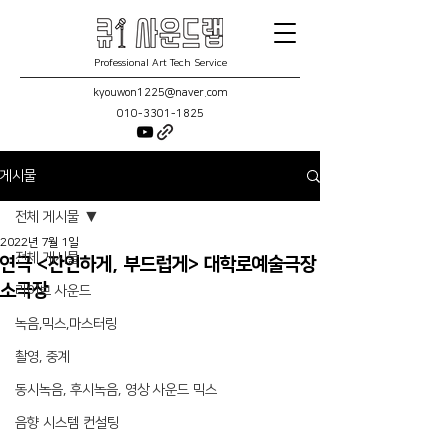
Professional Art Tech Service
kyouwon1225@naver.com
010-3301-1825
게시물
전체 게시물
2022년 7월 1일
전체 게시물
연극 <잔인하게, 부드럽게> 대학로예술극장
소극장
라이브 사운드
녹음,믹스,마스터링
촬영, 중계
동시녹음, 후시녹음, 영상 사운드 믹스
음향 시스템 컨설팅