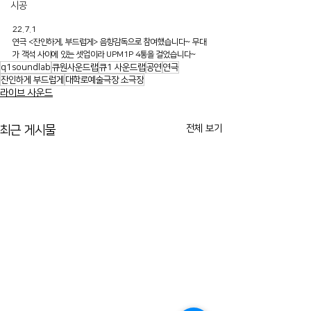
시공
22.7.1
연극 <잔인하게, 부드럽게> 음향감독으로 참여했습니다~ 무대
가 객석 사이에 있는 셋업이라 UPM1P 4통을 걸었습니다~
q1soundlab
큐원사운드랩
큐1 사운드랩
공연
연극
잔인하게 부드럽게
대학로예술극장 소극장
라이브 사운드
전체 보기
최근 게시물