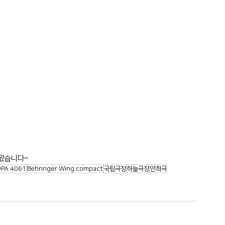
녀왔습니다~
DPA 4061
Behringer Wing compact
국립극장
하늘극장
연희극