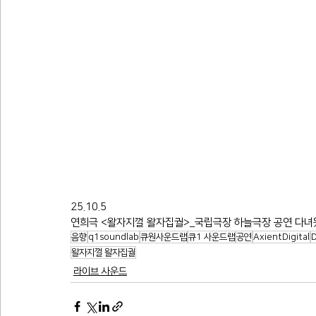
25.10.5
연희극 <왈자지껄 왈자집궐>_국립극장 하늘극장 공연 다
음향
q1soundlab
큐원사운드랩
큐1 사운드랩
공연
AxientDigital
왈자지껄 왈자집궐
라이브 사운드