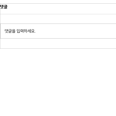
댓글
댓글을 입력하세요.
소프라노 박혜상 리사이틀 - 한국가
소프라노 박혜ᄉ
곡 연대기_예술의전당 콘서트홀
곡 연대기_ᄀ