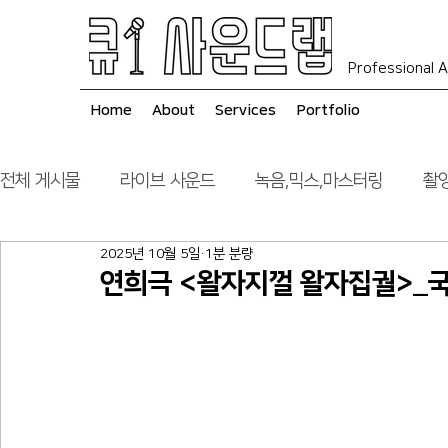
Professional A
Home
About
Services
Portfolio
전체 게시물
라이브 사운드
녹음,믹스,마스터링
촬영
2025년 10월 5일
1분 분량
음향 시스템 컨설팅
시공
연희극 <왈자지껄 왈자집궐>_