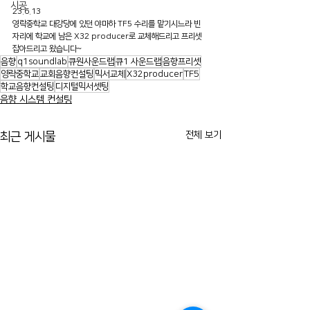
시공
23.6.13
영락중학교 대강당에 있던 야마하 TF5 수리를 맡기시느라 빈 
자리에 학교에 남은 X32 producer로 교체해드리고 프리셋 
잡아드리고 왔습니다~
음향
q1soundlab
큐원사운드랩
큐1 사운드랩
음향프리셋
영락중학교
교회음향컨설팅
믹서교체
X32producer
TF5
학교음향컨설팅
디지털믹서셋팅
음향 시스템 컨설팅
전체 보기
최근 게시물