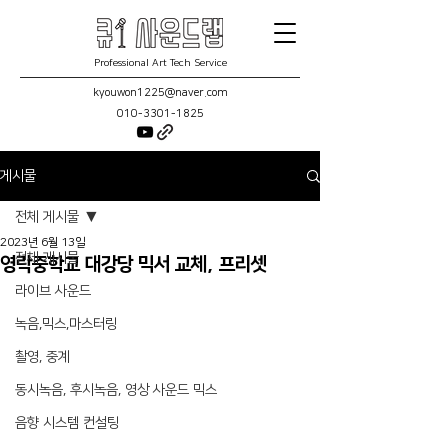
Professional Art Tech Service
kyouwon1225@naver.com
010-3301-1825
게시물
전체 게시물
2023년 6월 13일
전체 게시물
영락중학교 대강당 믹서 교체, 프리셋
라이브 사운드
녹음,믹스,마스터링
촬영, 중계
동시녹음, 후시녹음, 영상 사운드 믹스
음향 시스템 컨설팅