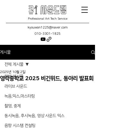
Professional Art Tech Service
kyouwon1225@naver.com
010-3301-1825
게시물
전체 게시물
2025년 10월 2일
전체 게시물
영락중학교 2025 비긴위드, 동아리 발표회
라이브 사운드
녹음,믹스,마스터링
촬영, 중계
동시녹음, 후시녹음, 영상 사운드 믹스
음향 시스템 컨설팅