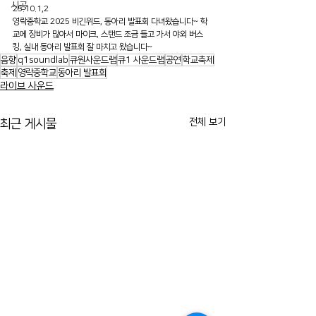
시공
25.10.1,2
영락중학교 2025 비긴위드, 동아리 발표회 다녀왔습니다~ 학
교에 장비가 많아서 마이크, 스탠드 조금 들고 가서 야외 버스
킹, 실내 동아리 발표회 잘 마치고 왔습니다~
음향
q1soundlab
큐원사운드랩
큐1 사운드랩
공연
학교축제
축제
영락중학교
동아리 발표회
라이브 사운드
전체 보기
최근 게시물