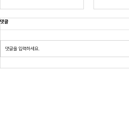
댓글
댓글을 입력하세요.
소프라노 박혜상 리사이틀 - 한국가
소프라노 박혜ᄉ
곡 연대기_예술의전당 콘서트홀
곡 연대기_ᄀ