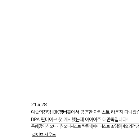
21.4.28
예술의전당 IBK챔버홀에서 공연한 아티스트 라운지 다녀왔
DPA 핀마이크 첫 개시했는데 아아아주 대만족입니다!!
음향
공연
하모니카
하모니시스트 박종성
피아니스트 조영훈
예술의전당
라이브 사운드