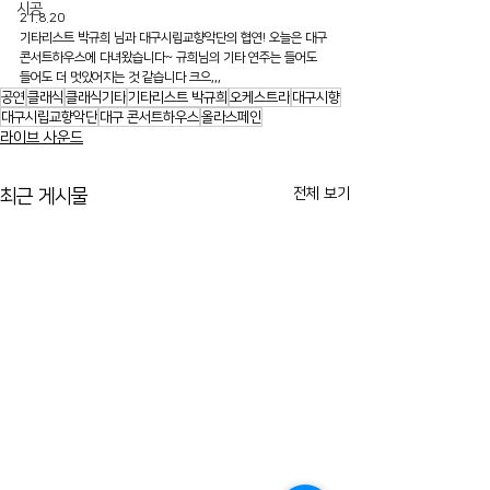
시공
21.8.20
기타리스트 박규희 님과 대구시립교향악단의 협연! 오늘은 대구 
콘서트하우스에 다녀왔습니다~ 규희님의 기타 연주는 들어도 
들어도 더 멋있어지는 것 같습니다 크으,,,
공연
클래식
클래식기타
기타리스트 박규희
오케스트라
대구시향
대구시립교향악단
대구 콘서트하우스
올라스페인
라이브 사운드
전체 보기
최근 게시물