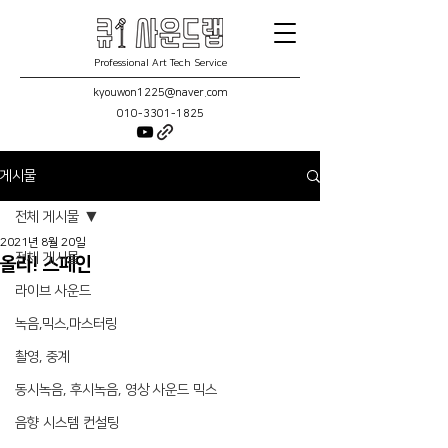
Professional Art Tech Service
kyouwon1225@naver.com
010-3301-1825
게시물
전체 게시물
2021년 8월 20일
전체 게시물
올라! 스페인
라이브 사운드
녹음,믹스,마스터링
촬영, 중계
동시녹음, 후시녹음, 영상 사운드 믹스
음향 시스템 컨설팅