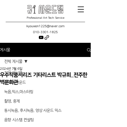
Professional Art Tech Service
kyouwon1225@naver.com
010-3301-1825
게시물
전체 게시물
2024년 7월 6일
전체 게시물
우수작품시리즈 기타리스트 박규희_전주한
벽문화관
라이브 사운드
녹음,믹스,마스터링
촬영, 중계
동시녹음, 후시녹음, 영상 사운드 믹스
음향 시스템 컨설팅