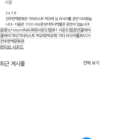
시공
24.7.6
전주한벽문화관 기타리스트 박규희 님 리사이틀 공연 다녀왔습
니다~ 다음은 7/20 서소문성지역사박물관 공연이 있습니다!
음향
q1soundlab
큐원사운드랩
큐1 사운드랩
공연
클래식
클래식기타
기타리스트 박규희
박규희 기타 리사이틀
BACH
전주한벽문화관
라이브 사운드
전체 보기
최근 게시물