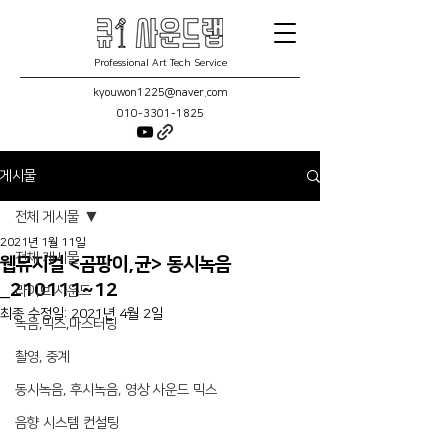
Professional Art Tech Service
kyouwon1225@naver.com
010-3301-1825
게시물
전체 게시물
2021년 1월 11일
전체 게시물
웹뮤지컬 <곰팡이,균> 동시녹음
_210111~12
라이브 사운드
최종 수정일:
2021년 4월 2일
녹음,믹스,마스터링
촬영, 중계
동시녹음, 후시녹음, 영상 사운드 믹스
음향 시스템 컨설팅