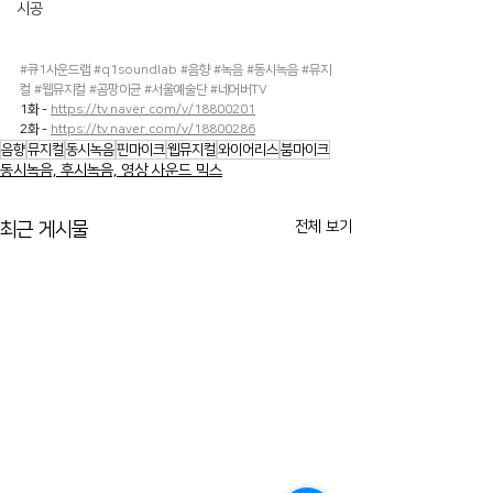
시공
#큐1사운드랩
#q1soundlab
#음향
#녹음
#동시녹음
#뮤지
컬
#웹뮤지컬
#곰팡이균
#서울예술단
#네어버TV
1화 - 
https://tv.naver.com/v/18800201
2화 - 
https://tv.naver.com/v/18800286
음향
뮤지컬
동시녹음
핀마이크
웹뮤지컬
와이어리스
붐마이크
동시녹음, 후시녹음, 영상 사운드 믹스
전체 보기
최근 게시물