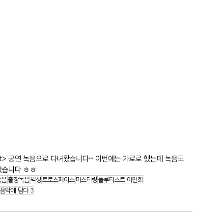
art> 공연 녹음으로 다녀왔습니다~ 이번에는 가로로 했는데 녹음도 
되었습니다 ㅎㅎ
녹음
출장녹음
믹싱
로로스페이스
마스터링
플루티스트 이민희
음악에 담다 3