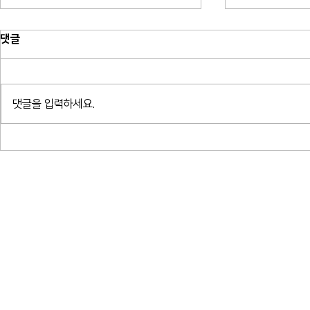
댓글
댓글을 입력하세요.
귀로 읽는 밤 - 알베르 카뮈 결혼,
귀로 읽는 밤
여름 박지형
프란츠 크사