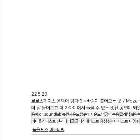
22.5.20
로로스페이스 음악에 담다 3 <바람이 불어오는 곳 / Moz
더 잘 들어오고 더 가까이에서 들을 수 있는 멋진 공연이 
음향
q1soundlab
큐원사운드랩
큐1 사운드랩
공연
녹음
클래식
실황
바이올리니스트 신서늬
라클
클라리네티스트 홍성수
피아니스트 이영주
녹음,믹스,마스터링