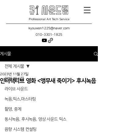
Professional Art Tech Service
kyouwon1225@naver.com
010-3301-1825
게시물
전체 게시물
2023년 11월 27일
전체 게시물
인터랙티브 영화 <앵무새 죽이기> 후시녹음
라이브 사운드
녹음,믹스,마스터링
촬영, 중계
동시녹음, 후시녹음, 영상 사운드 믹스
음향 시스템 컨설팅