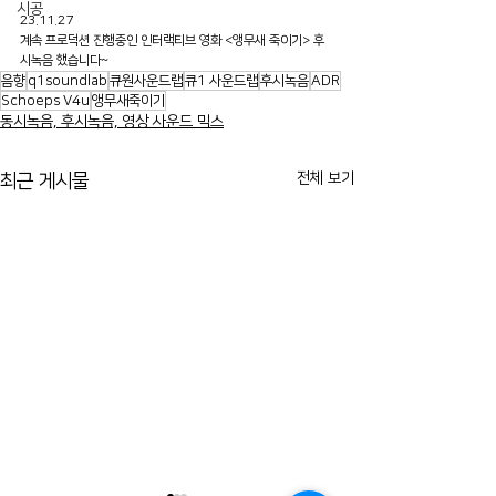
시공
23.11.27
계속 프로덕션 진행중인 인터랙티브 영화 <앵무새 죽이기> 후
시녹음 했습니다~
음향
q1soundlab
큐원사운드랩
큐1 사운드랩
후시녹음
ADR
Schoeps V4u
앵무새죽이기
동시녹음, 후시녹음, 영상 사운드 믹스
전체 보기
최근 게시물