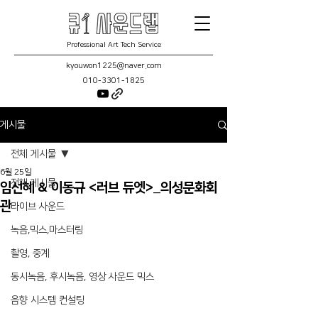
Professional Art Tech Service
kyouwon1225@naver.com
010-3301-1825
게시물
전체 게시물
6월 25일
전체 게시물
임선혜 & 이동규 <러브 듀엣>_의성문화회
관
라이브 사운드
녹음,믹스,마스터링
촬영, 중계
동시녹음, 후시녹음, 영상 사운드 믹스
음향 시스템 컨설팅