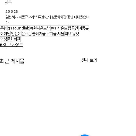
시공
26.6.25
임선혜 & 이동규 <러브 듀엣>_의성문화회관 공연 다녀왔습니
다!
음향
q1soundlab
큐원사운드랩
큐1 사운드랩
공연
이동규
이해원
임선혜
윤서준
콜레기움 무지쿰 서울
러브 듀엣
의성문화회관
라이브 사운드
전체 보기
최근 게시물