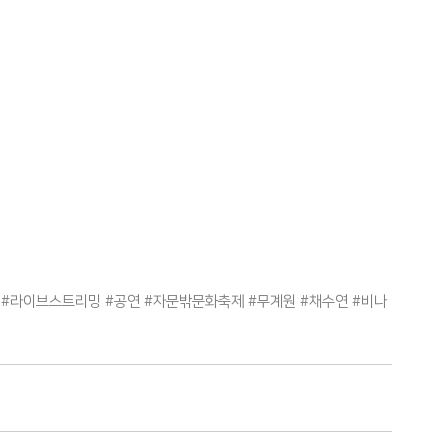
#라이브스트리밍
#공연
#자문밖문화축제
#무계원
#채수연
#비나