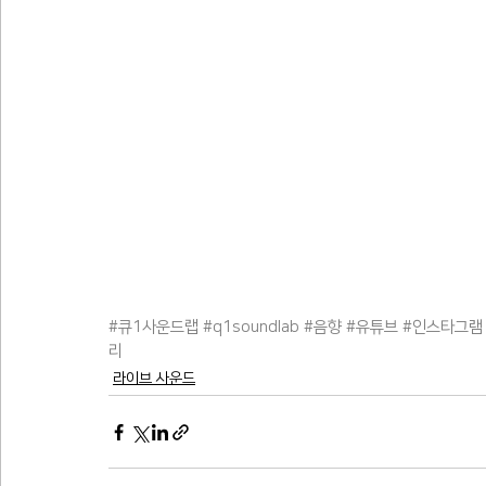
#큐1사운드랩
#q1soundlab
#음향
#유튜브
#인스타그램
리
라이브 사운드