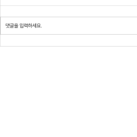
댓글을 입력하세요.
소프라노 박혜상 리사이틀 - 한국가
소프라노 박혜ᄉ
곡 연대기_예술의전당 콘서트홀
곡 연대기_ᄀ