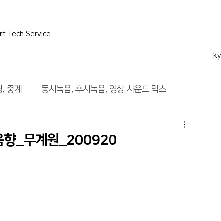
rt Tech Service
k
, 중계
동시녹음, 후시녹음, 영상 사운드 믹스
향_무계원_200920