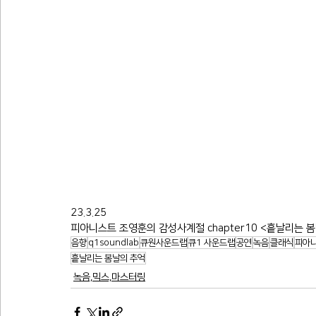
23.3.25
피아니스트 조영훈의 감성사계절 chapter10 <흩날리는 
음향
q1soundlab
큐원사운드랩
큐1 사운드랩
공연
녹음
클래식
피아
흩날리는 봄날의 추억
녹음,믹스,마스터링