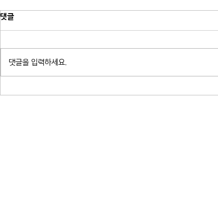
댓글
댓글을 입력하세요.
귀로 읽는 밤 - 알베르 카뮈 결혼,
귀로 읽는 밤
여름 박지형
프란츠 크사