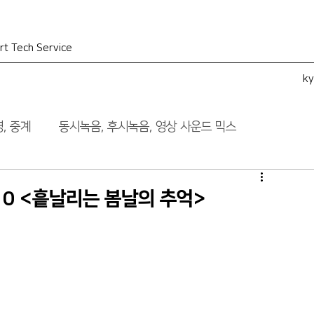
rt Tech Service
k
, 중계
동시녹음, 후시녹음, 영상 사운드 믹스
10 <흩날리는 봄날의 추억>