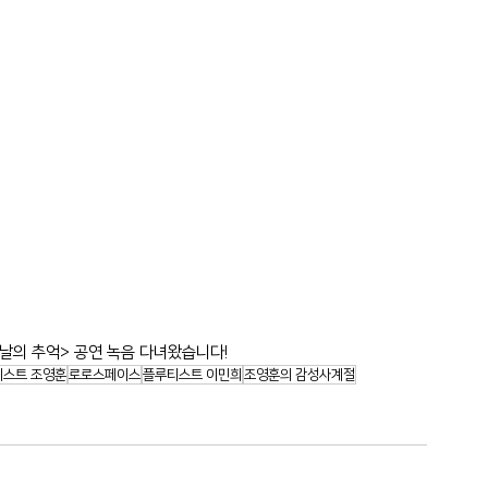
봄날의 추억> 공연 녹음 다녀왔습니다!
니스트 조영훈
로로스페이스
플루티스트 이민희
조영훈의 감성사계절