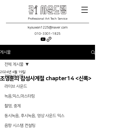
Professional Art Tech Service
kyouwon1225@naver.com
010-3301-1825
게시물
전체 게시물
2024년 4월 19일
전체 게시물
조영훈의 감성사계절 chapter14 <신록>
라이브 사운드
녹음,믹스,마스터링
촬영, 중계
동시녹음, 후시녹음, 영상 사운드 믹스
음향 시스템 컨설팅