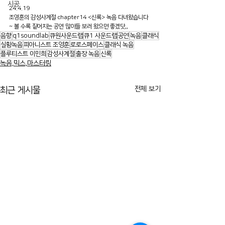
시공
24.4.19
조영훈의 감성사계절 chapter14 <신록> 녹음 다녀왔습니다
~ 볼 수록 짙어지는 공연 많이들 보러 왔으면 좋겠닷,,
음향
q1soundlab
큐원사운드랩
큐1 사운드랩
공연
녹음
클래식
실황녹음
피아니스트 조영훈
로로스페이스
클래식 녹음
플루티스트 이민희
감성사계절
출장 녹음
신록
녹음,믹스,마스터링
전체 보기
최근 게시물