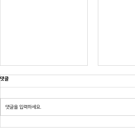
댓글
댓글을 입력하세요.
귀로 읽는 밤 - 알베르 카뮈 결혼,
귀로 읽는 밤
여름 박지형
프란츠 크사