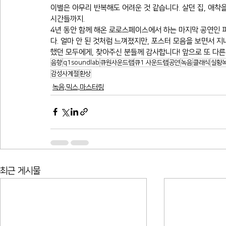
이별은 아무리 반복해도 어려운 것 같습니다. 살던 집, 애착을
시간들까지.
4년 동안 함께 해온 로로스페이스에서 하는 마지막 공연인 피
다. 얼마 안 된 것처럼 느껴졌지만, 포스터 모음을 보면서 
했던 모두에게, 찾아주신 분들께 감사합니다! 앞으로 또 다
음향
q1soundlab
큐원사운드랩
큐1 사운드랩
공연
녹음
클래식
실황
감성사계절
환상
녹음,믹스,마스터링
최근 게시물