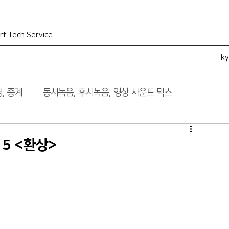
rt Tech Service
k
, 중계
동시녹음, 후시녹음, 영상 사운드 믹스
15 <환상>