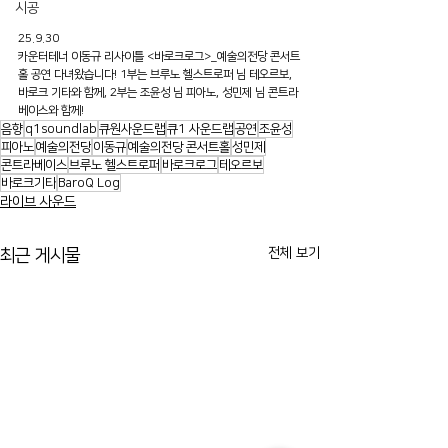
시공
25.9.30
카운터테너 이동규 리사이틀 <바로크로그>_예술의전당 콘서트
홀 공연 다녀왔습니다! 1부는 브루노 헬스트로퍼 님 테오르보, 
바로크 기타와 함께, 2부는 조윤성 님 피아노, 성민제 님 콘트라
베이스와 함께!
음향
q1soundlab
큐원사운드랩
큐1 사운드랩
공연
조윤성
피아노
예술의전당
이동규
예술의전당 콘서트홀
성민제
콘트라베이스
브루노 헬스트로퍼
바로크로그
테오르보
바로크기타
BaroQ Log
라이브 사운드
전체 보기
최근 게시물