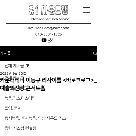
Professional Art Tech Service
kyouwon1225@naver.com
010-3301-1825
게시물
전체 게시물
2025년 9월 30일
전체 게시물
카운터테너 이동규 리사이틀 <바로크로그>_
예술의전당 콘서트홀
라이브 사운드
녹음,믹스,마스터링
촬영, 중계
동시녹음, 후시녹음, 영상 사운드 믹스
음향 시스템 컨설팅