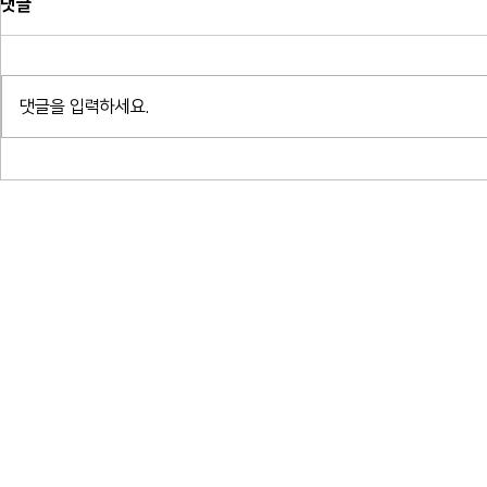
댓글
댓글을 입력하세요.
소프라노 박혜상 리사이틀 - 한국가
소프라노 박혜ᄉ
곡 연대기_예술의전당 콘서트홀
곡 연대기_ᄀ