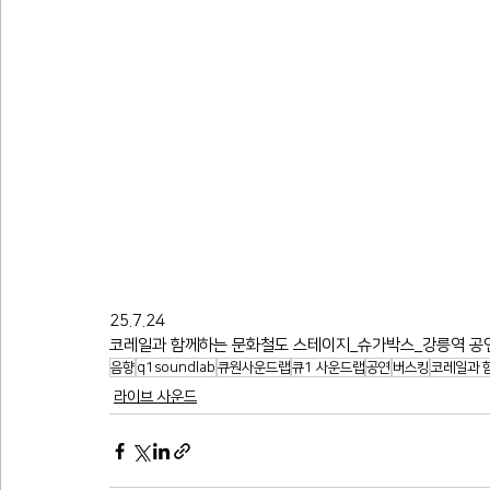
25.7.24
코레일과 함께하는 문화철도 스테이지_슈가박스_강릉역 공연 다녀
음향
q1soundlab
큐원사운드랩
큐1 사운드랩
공연
버스킹
코레일과 
라이브 사운드