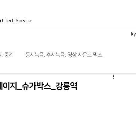
rt Tech Service
k
, 중계
동시녹음, 후시녹음, 영상 사운드 믹스
테이지_슈가박스_강릉역