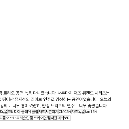
 트리오 공연 녹음 다녀왔습니다. 서촌마치 재즈 위켄드 시리즈는 
을 뛰어난 뮤지션의 라이브 연주로 감상하는 공연이었습니다. 오늘의 
 강의도 너무 흥미로웠고, 얀킴 트리오의 연주도 너무 좋았습니다!
장녹음
크레디아 클래식 클럽
재즈
서촌마치
CMC64
재즈녹음
km184
피플
오스카 피터슨
얀킴 트리오
얀킴
박진교
최보미