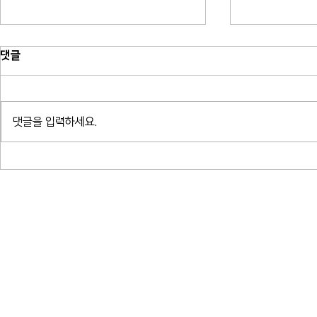
댓글
댓글을 입력하세요.
귀로 읽는 밤 - 알베르 카뮈 결혼,
귀로 읽는 밤
여름 박지형
프란츠 크사