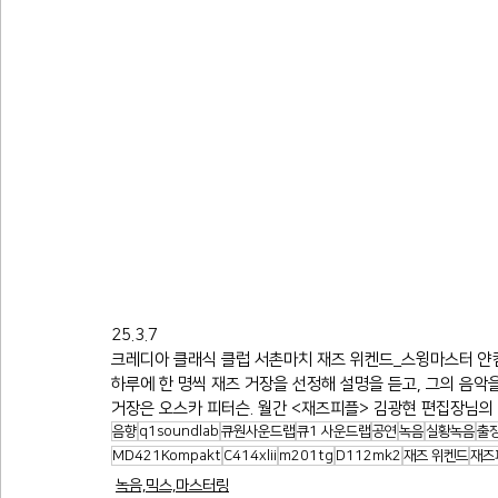
25.3.7
크레디아 클래식 클럽 서촌마치 재즈 위켄드_스윙마스터 얀킴
하루에 한 명씩 재즈 거장을 선정해 설명을 듣고, 그의 음악
거장은 오스카 피터슨. 월간 <재즈피플> 김광현 편집장님의
음향
q1soundlab
큐원사운드랩
큐1 사운드랩
공연
녹음
실황녹음
출
MD421Kompakt
C414xlii
m201tg
D112mk2
재즈 위켄드
재즈
녹음,믹스,마스터링