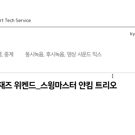
rt Tech Service
k
, 중계
동시녹음, 후시녹음, 영상 사운드 믹스
재즈 위켄드_스윙마스터 얀킴 트리오