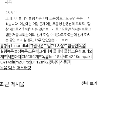
시공
25.3.11
크레디아 클래식 클럽 서촌마치_조윤성 트리오 공연 녹음 다녀
왔습니다. 이번에는 거장 본체이신 조윤성 선생님의 트리오,, 항
상 게스트와 함께하시는 것만 보다가 트리오로만 하시는 프로그
램은 처음 보았는데요. 밤새 하실 수 있다고 하셨는데 밤새 하시
는 공연 보고 싶네요,, 너무 멋있었습니다 ㅎㅎ
음향
q1soundlab
큐원사운드랩
큐1 사운드랩
공연
녹음
실황녹음
출장녹음
조윤성
크레디아 클래식 클럽
조윤성 트리오
재즈
서촌마치
CMC64
재즈녹음
km184
MD421Kompakt
C414xlii
m201tg
D112mk2
전창민
신동진
녹음,믹스,마스터링
전체 보기
최근 게시물