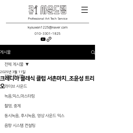
Professional Art Tech Service
kyouwon1225@naver.com
010-3301-1825
게시물
전체 게시물
2025년 3월 11일
전체 게시물
크레디아 클래식 클럽 서촌마치_조윤성 트리
오
라이브 사운드
녹음,믹스,마스터링
촬영, 중계
동시녹음, 후시녹음, 영상 사운드 믹스
음향 시스템 컨설팅