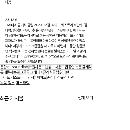
시공
23.12.6
크레디아 클래식 클럽 2023 12월 '피아노 엑스트라 바간자' 김
태형, 손정범, 선율, 정지원 공연 녹음 다녀왔습니다. 피아노 두
대 공연은 해봤는데 4대로 하는 공연은 처음이었네요~ 4대의 
피아노가 들려주는 웅장함과 아름다움이 인상적인 공연이었습
니다! 이렇게 2023 크클클을 다 마무리 하면서 그동안 정들었
던 학교를 떠나는 것처럼 왠지 뭉클한 날이었습니다. 믿고 맡겨
주신 크레디아 스탭분들께, 또 적극적으로 도와주신 롯데콘서트
홀 감독님들께 감사했습니다!
음향
q1soundlab
큐원사운드랩
큐1 사운드랩
공연
녹음
클래식
롯데콘서트홀
크클클
크레디아클래식클럽
김태현
피아노 엑스트라 바간자
4피아노
손정범
선율
정지원
녹음,믹스,마스터링
전체 보기
최근 게시물