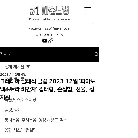
Professional Art Tech Service
kyouwon1225@naver.com
010-3301-1825
게시물
전체 게시물
2023년 12월 6일
전체 게시물
크레디아 클래식 클럽 2023 12월 '피아노
엑스트라 바간자' 김태형, 손정범, 선율, 정
라이브 사운드
지원
녹음,믹스,마스터링
촬영, 중계
동시녹음, 후시녹음, 영상 사운드 믹스
음향 시스템 컨설팅