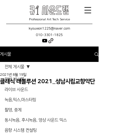
Professional Art Tech Service
kyouwon1225@naver.com
010-3301-1825
게시물
전체 게시물
2021년 8월 19일
전체 게시물
클래식 레볼루션 2021_성남시립교향악단
라이브 사운드
녹음,믹스,마스터링
촬영, 중계
동시녹음, 후시녹음, 영상 사운드 믹스
음향 시스템 컨설팅