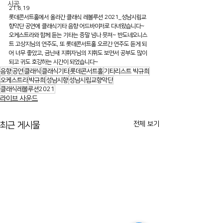
시공
21.8.19
롯데콘서트홀에서 올라간 클래식 레볼루션 2021_성남시립교
향악단 공연에 클래식기타 음향 어드바이저로 다녀왔습니다~ 
오케스트라와 함께 듣는 기타는 증말 넘나 믓져~ 반도네오니스
트 고상지님의 연주도, 또 롯데콘서트홀 오르간 연주도 듣게 되
어 너무 좋았고, 금난새 지휘자님의 지휘도 보면서 공부도 많이 
되고 귀도 호강하는 시간이 되었습니다~
음향
공연
클래식
클래식기타
롯데콘서트홀
기타리스트 박규희
오케스트라
박규희
성남시향
성남시립교향악단
클래식레볼루션2021
라이브 사운드
전체 보기
최근 게시물