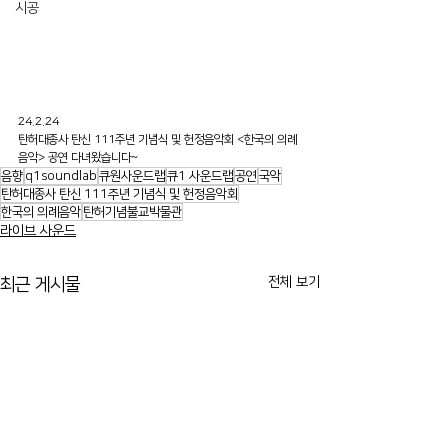
시공
24.2.24
탄허대종사 탄신 111주년 기념식 및 헌정음악회 <한국의 의례
음악> 공연 다녀왔습니다~
음향
q1soundlab
큐원사운드랩
큐1 사운드랩
공연
국악
탄허대종사 탄신 111주년 기념식 및 헌정음악회
한국의 의례음악
탄허기념불교박물관
라이브 사운드
전체 보기
최근 게시물