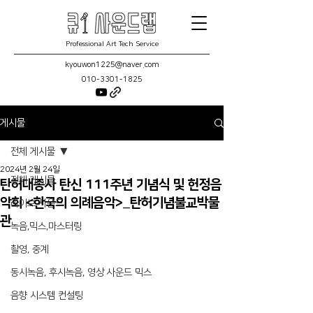
Professional Art Tech Service
kyouwon1225@naver.com
010-3301-1825
게시물
전체 게시물
2024년 2월 24일
전체 게시물
탄허대종사 탄신 111주년 기념식 및 헌정음
악회 <한국의 의례음악>_탄허기념불교박물
라이브 사운드
관
녹음,믹스,마스터링
촬영, 중계
동시녹음, 후시녹음, 영상 사운드 믹스
음향 시스템 컨설팅