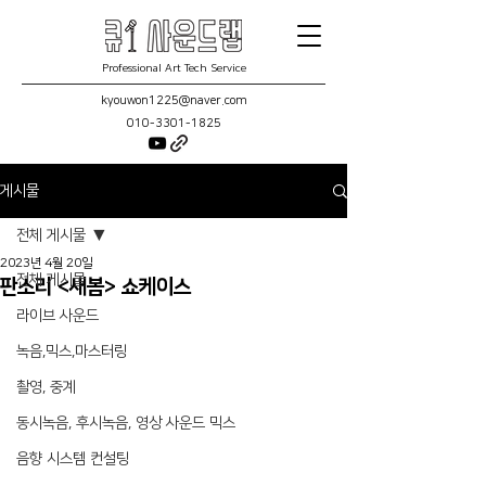
Professional Art Tech Service
kyouwon1225@naver.com
010-3301-1825
게시물
전체 게시물
2023년 4월 20일
전체 게시물
판소리 <새봄> 쇼케이스
라이브 사운드
녹음,믹스,마스터링
촬영, 중계
동시녹음, 후시녹음, 영상 사운드 믹스
음향 시스템 컨설팅