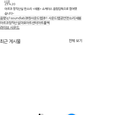
시공
23.4.20
아르코 창작산실 판소리 <새봄> 쇼케이스 음향감독으로 참여했
습니다~
음향
q1soundlab
큐원사운드랩
큐1 사운드랩
공연
판소리
새봄
아르코창작산실
마포아트센터
아트홀맥
라이브 사운드
전체 보기
최근 게시물