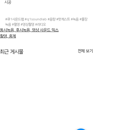
시공
#큐1사운드랩
#q1soundlab
#음향
#팟캐스트
#녹음
#출장
녹음
#촬영
#영상촬영
#라디오
동시녹음, 후시녹음, 영상 사운드 믹스
촬영, 중계
전체 보기
최근 게시물