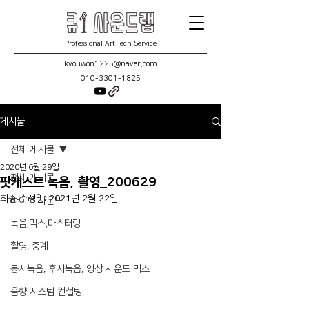
Professional Art Tech Service
kyouwon1225@naver.com
010-3301-1825
게시물
전체 게시물
2020년 6월 29일
전체 게시물
팟캐스트 녹음, 촬영_200629
최종 수정일:
2021년 2월 22일
라이브 사운드
녹음,믹스,마스터링
촬영, 중계
동시녹음, 후시녹음, 영상 사운드 믹스
음향 시스템 컨설팅