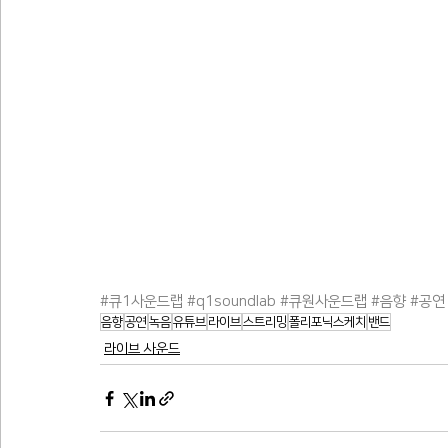
#큐1사운드랩
#q1soundlab
#큐원사운드랩
#음향
#공연
음향
공연
녹음
유튜브
라이브
스트리밍
폴리포닉스케치
밴드
라이브 사운드