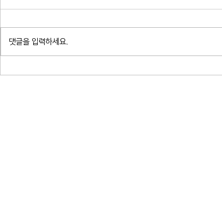
댓글을 입력하세요.
소프라노 박혜상 리사이틀 - 한국가
소프라노 박혜ᄉ
곡 연대기_예술의전당 콘서트홀
곡 연대기_ᄀ