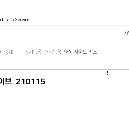
rt Tech Service
k
, 중계
동시녹음, 후시녹음, 영상 사운드 믹스
이브_210115