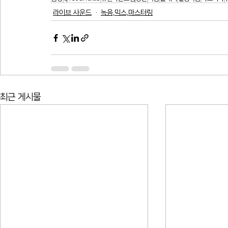
라이브 사운드
녹음,믹스,마스터링
최근 게시물