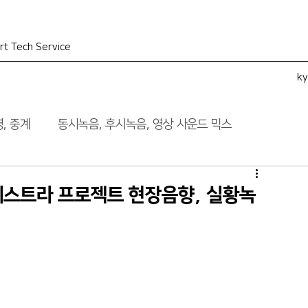
rt Tech Service
k
, 중계
동시녹음, 후시녹음, 영상 사운드 믹스
케스트라 프로젝트 현장음향, 실황녹