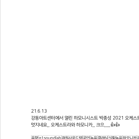
21.6.13
강동아트센터에서 열린 하모니시스트 박종성 2021 오케스트
멋지네요,, 오케스트라와 하모니카,, 크으,,,,,👍👍
음향
q1soundlab
큐원사운드랩
공연
녹음
클래식
실황녹음
하모니카