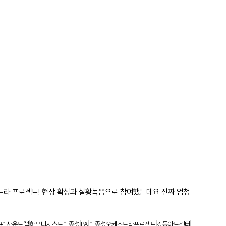
라 프로젝트! 현장 확성과 실황녹음으로 참여했는데요 진짜 엄청 
큐1사운드랩
하모니시스트박종성
PA
박종성오케스트라프로젝트
강동아트센터