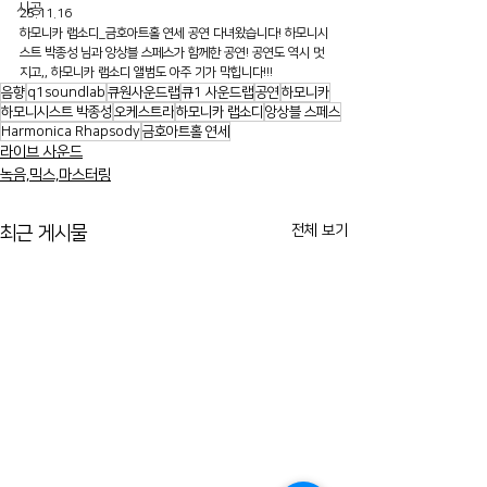
시공
25.11.16
하모니카 랩소디_금호아트홀 연세 공연 다녀왔습니다! 하모니시
스트 박종성 님과 앙상블 스페스가 함께한 공연! 공연도 역시 멋
지고,, 하모니카 랩소디 앨범도 아주 기가 막힙니다!!!
음향
q1soundlab
큐원사운드랩
큐1 사운드랩
공연
하모니카
하모니시스트 박종성
오케스트라
하모니카 랩소디
앙상블 스페스
Harmonica Rhapsody
금호아트홀 연세
라이브 사운드
녹음,믹스,마스터링
전체 보기
최근 게시물