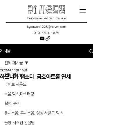
Professional Art Tech Service
kyouwon1225@naver.com
010-3301-1825
게시물
전체 게시물
2025년 11월 16일
전체 게시물
하모니카 랩소디_금호아트홀 연세
라이브 사운드
녹음,믹스,마스터링
촬영, 중계
동시녹음, 후시녹음, 영상 사운드 믹스
음향 시스템 컨설팅