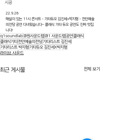
시공
22.9.28
해설이 있는 11시 콘서트 - 기타듀오 김진세x박지형 - 천안예술
의전당 공연 다녀왔습니다~ 클래식 기타 듀오 공연도 진짜 멋집
니다!
q1soundlab
큐원사운드랩
큐1 사운드랩
공연
클래식
클래식기타
천안예술의전당
기타리스트 김진세
기타리스트 박지형
기타듀오 김진세X박지형
라이브 사운드
전체 보기
최근 게시물