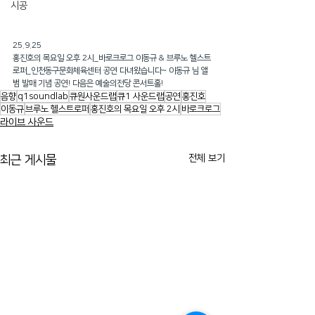
시공
25.9.25
홍진호의 목요일 오후 2시_바로크로그 이동규 & 브루노 헬스트
로퍼_인천동구문화체육센터 공연 다녀왔습니다~ 이동규 님 앨
범 발매 기념 공연! 다음은 예술의전당 콘서트홀!
음향
q1soundlab
큐원사운드랩
큐1 사운드랩
공연
홍진호
이동규
브루노 헬스트로퍼
홍진호의 목요일 오후 2시
바로크로그
라이브 사운드
전체 보기
최근 게시물