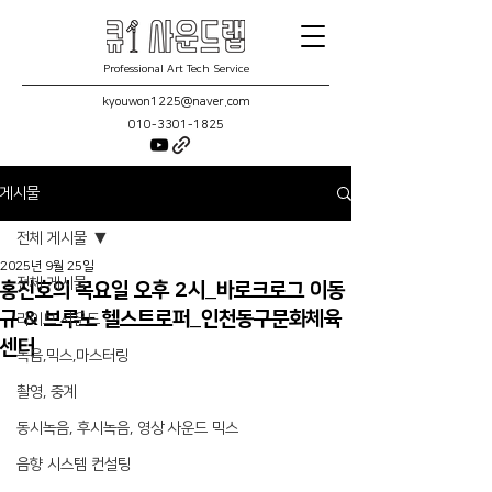
Professional Art Tech Service
kyouwon1225@naver.com
010-3301-1825
게시물
전체 게시물
2025년 9월 25일
전체 게시물
홍진호의 목요일 오후 2시_바로크로그 이동
규 & 브루노 헬스트로퍼_인천동구문화체육
라이브 사운드
센터
녹음,믹스,마스터링
촬영, 중계
동시녹음, 후시녹음, 영상 사운드 믹스
음향 시스템 컨설팅