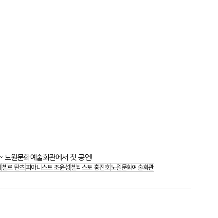
~ 노원문화예술회관에서 첫 공연!
세
첼로 탄츠
피아니스트 조윤성
첼리스토 홍진호
노원문화예술회관