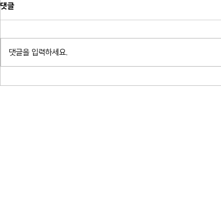
댓글
댓글을 입력하세요.
소프라노 박혜상 리사이틀 - 한국가
소프라노 박혜ᄉ
곡 연대기_예술의전당 콘서트홀
곡 연대기_ᄀ