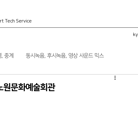
rt Tech Service
k
, 중계
동시녹음, 후시녹음, 영상 사운드 믹스
_노원문화예술회관