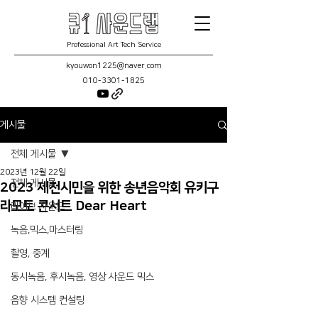
Professional Art Tech Service
kyouwon1225@naver.com
010-3301-1825
게시물
전체 게시물
2023년 12월 22일
전체 게시물
2023 제천시민을 위한 송년음악회 유키구
라모토 콘서트 Dear Heart
라이브 사운드
녹음,믹스,마스터링
촬영, 중계
동시녹음, 후시녹음, 영상 사운드 믹스
음향 시스템 컨설팅