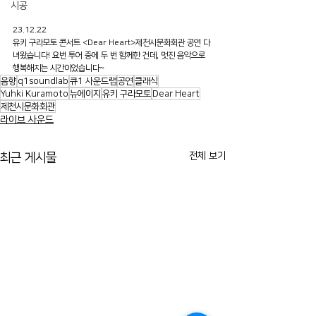
시공
23.12.22
유키 구라모토 콘서트 <Dear Heart>제천시문화회관 공연 다
녀왔습니다! 요번 투어 중에 두 번 함께한 건데, 멋진 음악으로 
행복해지는 시간이었습니다~
음향
q1soundlab
큐1 사운드랩
공연
클래식
Yuhki Kuramoto
뉴에이지
유키 구라모토
Dear Heart
제천시문화회관
라이브 사운드
전체 보기
최근 게시물