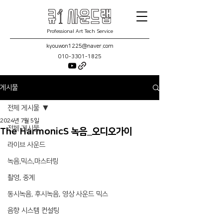
Professional Art Tech Service
kyouwon1225@naver.com
010-3301-1825
게시물
전체 게시물
2024년 7월 5일
전체 게시물
The HarmonicS 녹음_오디오가이
라이브 사운드
녹음,믹스,마스터링
촬영, 중계
동시녹음, 후시녹음, 영상 사운드 믹스
음향 시스템 컨설팅