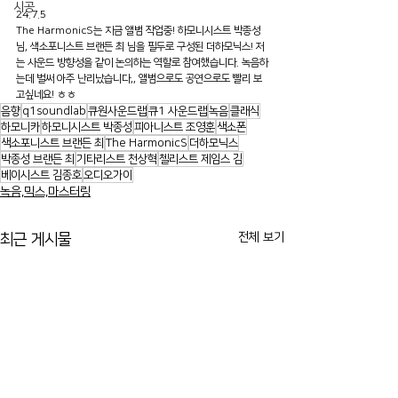
시공
24.7.5
The HarmonicS는 지금 앨범 작업중! 하모니시스트 박종성 
님, 색소포니스트 브랜든 최 님을 필두로 구성된 더하모닉스! 저
는 사운드 방향성을 같이 논의하는 역할로 참여했습니다. 녹음하
는데 벌써 아주 난리났습니다,, 앨범으로도 공연으로도 빨리 보
고싶네요! ㅎㅎ
음향
q1soundlab
큐원사운드랩
큐1 사운드랩
녹음
클래식
하모니카
하모니시스트 박종성
피아니스트 조영훈
색소폰
색소포니스트 브랜든 최
The HarmonicS
더하모닉스
박종성 브랜든 최
기타리스트 천상혁
첼리스트 제임스 김
베이시스트 김종호
오디오가이
녹음,믹스,마스터링
전체 보기
최근 게시물