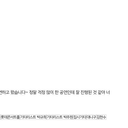
원 공연하고 왔습니다~ 정말 걱정 많이 한 공연인데 잘 진행된 것 같아 너
타
롯데콘서트홀
기타리스트 박규희
기타리스트 박주원
집시기타
대니구
김현수