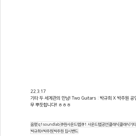
22.3.17
기타 두 세계관의 만남! Two Guitars : 박규희 X 박주
무 뿌듯합니다!! ㅎㅎㅎ
음향
q1soundlab
큐원사운드랩
큐1 사운드랩
공연
클래식
클래식기
박규희X박주원
박주원 집시밴드