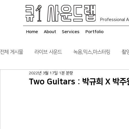
Professional A
Home
About
Services
Portfolio
전체 게시물
라이브 사운드
녹음,믹스,마스터링
촬영
2022년 3월 17일
1분 분량
음향 시스템 컨설팅
시공
Two Guitars : 박규희 X 박주