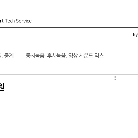
rt Tech Service
k
, 중계
동시녹음, 후시녹음, 영상 사운드 믹스
원